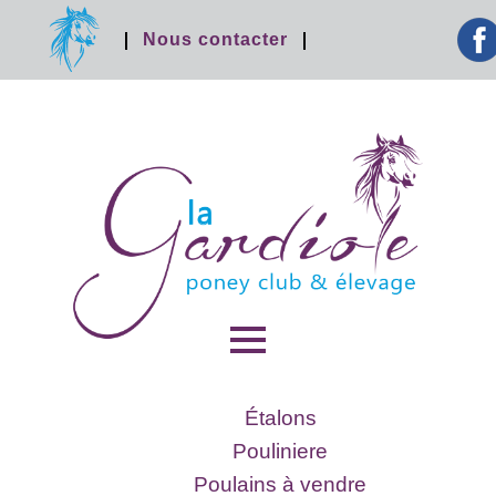
facebook
Nous contacter
MENU
ET
Étalons
WIDGETS
Pouliniere
Poulains à vendre