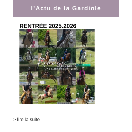
l’Actu de la Gardiole
KLAC DE PIMOGET FLOWER DE GRANGE
RENTRÉE 2025.2026
> lire la suite