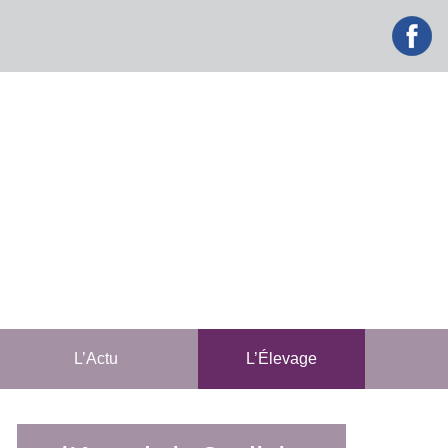
facebook
L’Actu
L’Élevage