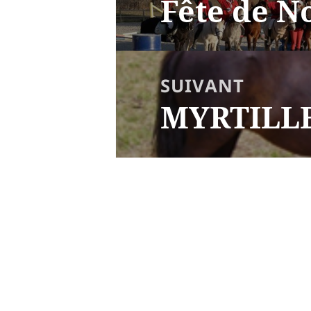
Fête de N
Article
précédent :
SUIVANT
MYRTILL
Article
suivant :