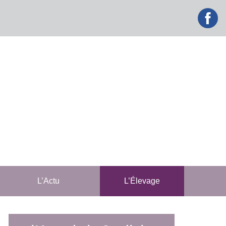
facebook
L’Actu
L’Élevage