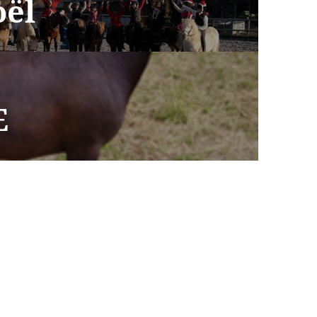
oël
E