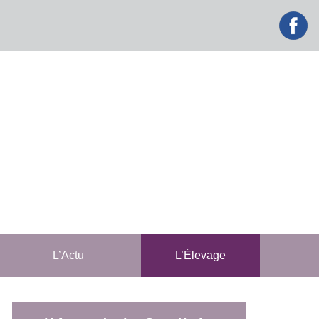
facebook
L’Actu
L’Élevage