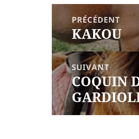
NAVIGATION
DE
PRÉCÉDENT
L’ARTICLE
KAKOU
Article
précédent :
SUIVANT
COQUIN D
Article
suivant :
GARDIOL