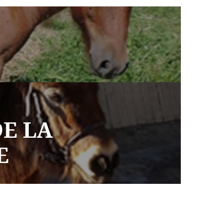
E LA
E