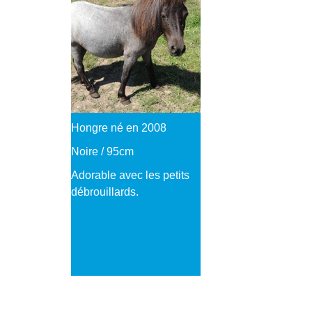
Hongre né en 2008
Noire / 95cm
Adorable avec les petits
débrouillards.