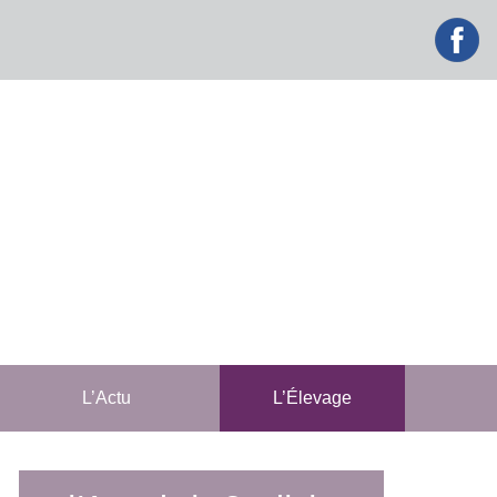
facebook
L’Actu
L’Élevage