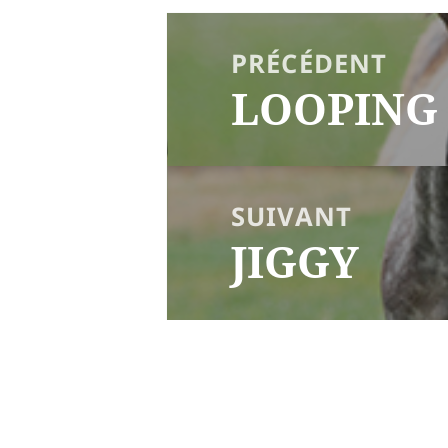
NAVIGATION
DE
PRÉCÉDENT
L’ARTICLE
LOOPING
Article
précédent :
SUIVANT
JIGGY
Article
suivant :