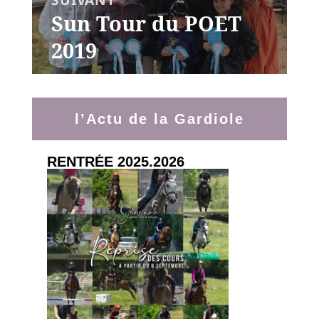
Sun Tour du POET
Article
suivant :
2019
l’Actu de la Gardiole
RENTRÉE 2025.2026