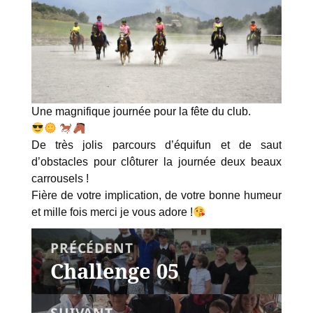
Une magnifique journée pour la fête du club.
De très jolis parcours d’équifun et de saut
d’obstacles pour clôturer la journée deux beaux
carrousels !
Fière de votre implication, de votre bonne humeur
et mille fois merci je vous adore !
NAVIGATION
PRÉCÉDENT
DE
L’ARTICLE
Challenge 05
Article
précédent :
SUIVANT