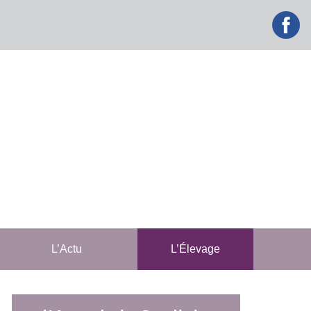
facebook
L’Actu
L’Élevage