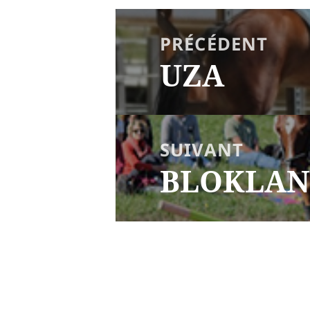
NAVIGATION
DE
PRÉCÉDENT
L’ARTICLE
UZA
Article
précédent :
SUIVANT
BLOKLAN
Article
suivant :