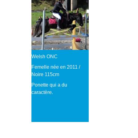
Welsh ONC
Femelle née en 2011 /
Noire 115cm
Ponette qui a du
caractère.